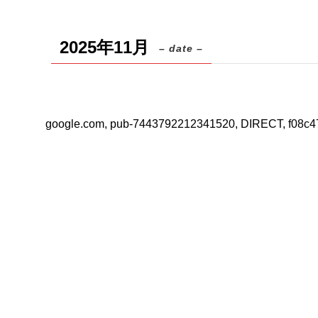
2025年11月
– date –
google.com, pub-7443792212341520, DIRECT, f08c4