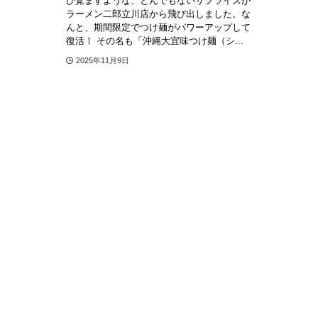
び覚ますような、とんでもないサプライズが
ラーメン二郎立川店から飛び出しました。な
んと、期間限定でつけ麺がパワーアップして
復活！ その名も「沖縄大宜味つけ麺（シ...
2025年11月9日