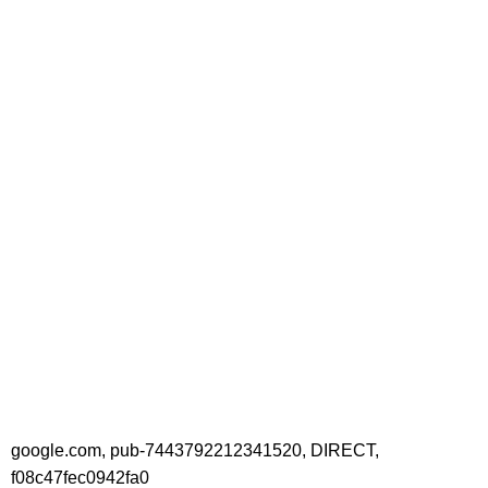
google.com, pub-7443792212341520, DIRECT,
f08c47fec0942fa0