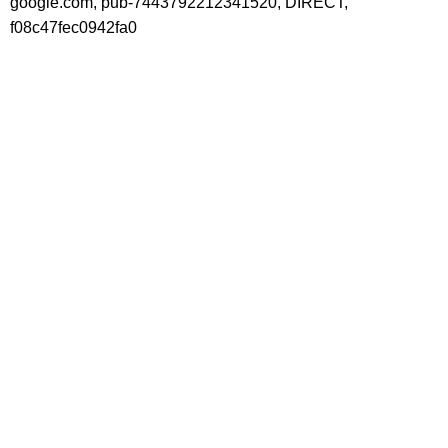
google.com, pub-7443792212341520, DIRECT,
f08c47fec0942fa0