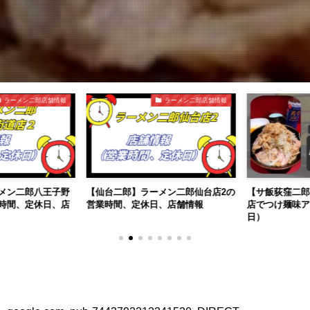
ラーメン二郎店舗情報
ラーメン二郎店舗情報
メン二郎八王子野
【仙台二郎】ラーメン二郎仙台店2の
【サ飯荻窪二郎
時間、定休日、店
営業時間、定休日、店舗情報
店でつけ麺味アブ
日）