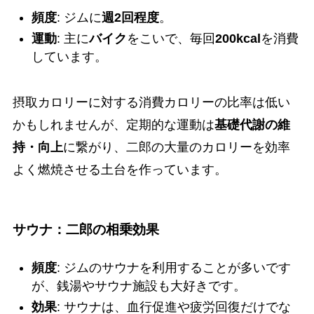
頻度
: ジムに
週2回程度
。
運動
: 主に
バイク
をこいで、毎回
200kcal
を消費
しています。
摂取カロリーに対する消費カロリーの比率は低い
かもしれませんが、定期的な運動は
基礎代謝の維
持・向上
に繋がり、二郎の大量のカロリーを効率
よく燃焼させる土台を作っています。
サウナ：二郎の相乗効果
頻度
: ジムのサウナを利用することが多いです
が、銭湯やサウナ施設も大好きです。
効果
: サウナは、血行促進や疲労回復だけでな