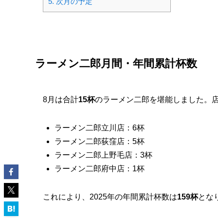
5.
次月の予定
ラーメン二郎月間・年間累計杯数
8月は合計
15杯
のラーメン二郎を堪能しました。
ラーメン二郎立川店：6杯
ラーメン二郎荻窪店：5杯
ラーメン二郎上野毛店：3杯
ラーメン二郎府中店：1杯
これにより、2025年の年間累計杯数は
159杯
とな