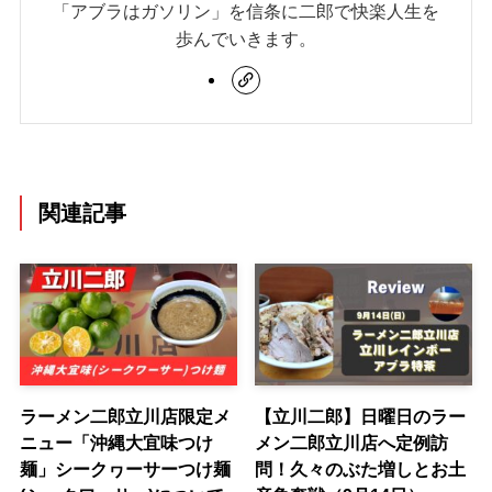
「アブラはガソリン」を信条に二郎で快楽人生を
歩んでいきます。
関連記事
ラーメン二郎立川店限定メ
【立川二郎】日曜日のラー
ニュー「沖縄大宜味つけ
メン二郎立川店へ定例訪
麺」シークヮーサーつけ麺
問！久々のぶた増しとお土