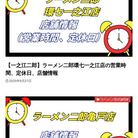
【一之江二郎】ラーメン二郎環七一之江店の営業時
間、定休日、店舗情報
2025年9月27日
ラーメン二郎店舗情報