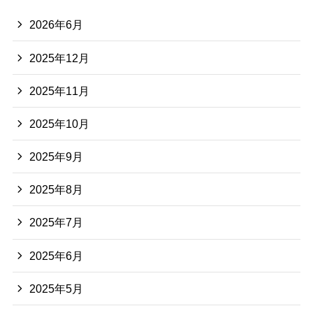
2026年6月
2025年12月
2025年11月
2025年10月
2025年9月
2025年8月
2025年7月
2025年6月
2025年5月