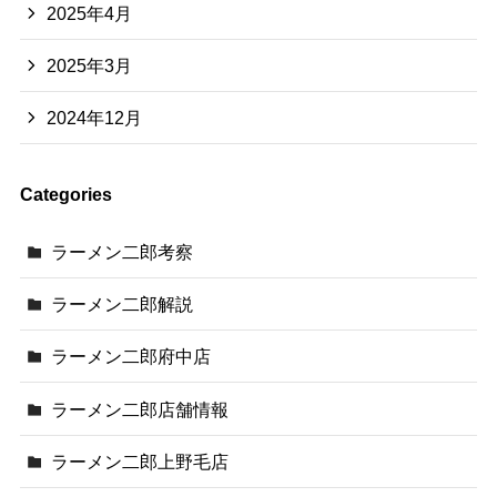
2025年4月
2025年3月
2024年12月
Categories
ラーメン二郎考察
ラーメン二郎解説
ラーメン二郎府中店
ラーメン二郎店舗情報
ラーメン二郎上野毛店