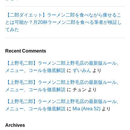
【二郎ダイエット】ラーメン二郎を食べながら痩せるこ
とは可能か？月20杯ラーメン二郎を食べる筆者が検証し
てみた
Recent Comments
【上野毛二郎】ラーメン二郎上野毛店の最新版ルール、
メニュー、コールを徹底解説
に
ずいみん
より
【上野毛二郎】ラーメン二郎上野毛店の最新版ルール、
メニュー、コールを徹底解説
に
チュン
より
【上野毛二郎】ラーメン二郎上野毛店の最新版ルール、
メニュー、コールを徹底解説
に
Mia (Area 52)
より
Archives