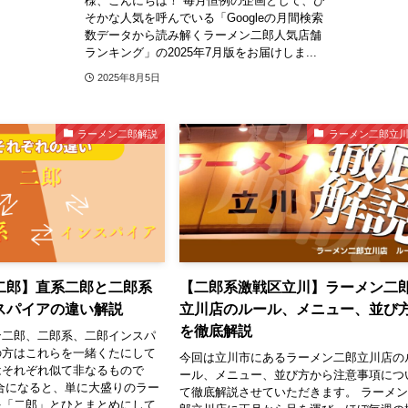
様、こんにちは！ 毎月恒例の企画として、ひ
そかな人気を呼んでいる「Googleの月間検索
数データから読み解くラーメン二郎人気店舗
ランキング」の2025年7月版をお届けしま...
2025年8月5日
ラーメン二郎解説
ラーメン二郎立
二郎】直系二郎と二郎系
【二郎系激戦区立川】ラーメン二
スパイアの違い解説
立川店のルール、メニュー、並び
を徹底解説
ン二郎、二郎系、二郎インスパ
の方はこれらを一緒くたにして
今回は立川市にあるラーメン二郎立川店の
はそれぞれ似て非なるもので
ール、メニュー、並び方から注意事項につ
合になると、単に大盛りのラー
て徹底解説させていただきます。 ラーメ
を「二郎」とひとまとめにして