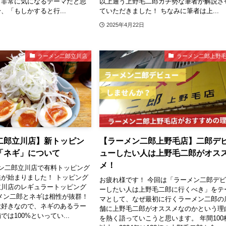
も非常に気になるテーマだと思
以上通う上野毛二郎ガチ勢な筆者が解説さ
、「もしかすると行...
ていただきました！ ちなみに筆者は上...
2025年4月22日
ラーメン二郎立川店
ラーメン二郎上野
二郎立川店】新トッピン
【ラーメン二郎上野毛店】二郎デ
「ネギ」について
ューしたい人は上野毛二郎がオス
メ！
ン二郎立川店で有料トッピング
が始まりました！ トッピング
お疲れ様です！ 今回は「ラーメン二郎デ
立川店のレギュラートッピング
ーしたい人は上野毛二郎に行くべき」をテ
メン二郎とネギは相性が抜群！
マとして、なぜ最初に行くラーメン二郎の
大好きなので、ネギのあるラー
舗に上野毛二郎がオススメなのかという理
は100%といってい...
を熱く語っていこうと思います。 年間100