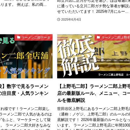
郎立川店に正月から足を運び、ほぼ毎週の
ります。 例えば、私の両...
に通っている立川二郎ガチ勢な筆者が解説
せていただいてます！ 2025年7月にルー...
2025年6月4日
ラーメン二郎データ
ラーメン二郎上野
較】数字で見るラーメン
【上野毛二郎】ラーメン二郎上野
の注目度・人気ランキン
店の最新版ルール、メニュー、コ
ルを徹底解説
疲れ様です！ラーメン二郎楽し
世田谷区上野毛にあるラーメン二郎上野毛
“ラーメン二郎で人気があるのは
（通称：ノゲジ、上野毛二郎）のルールの
”をふと、マーケターとして疑
底解説です！ 2026年最新版のルールとな
。 ラーメン二郎大好きなみな
います。 ラーメン二郎上野毛店に年間100