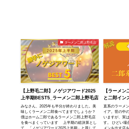
ラーメン二郎上野毛店
【上野毛二郎】ノゲジアワード2025
【ラーメン
上半期BEST5_ラーメン二郎上野毛店
と二郎イン
みなさん、2025年も半分が終わりました。美
直系のラーメ
味しくラーメン二郎食べてますでしょうか？
イア。世の中
僕はホーム二郎であるラーメン二郎上野毛店
いますが、実
を食べまくっています 上半期の総決算とし
す。 ひどい場
て、「ノゲジアワード2025上半期」と題して
メンを出す店