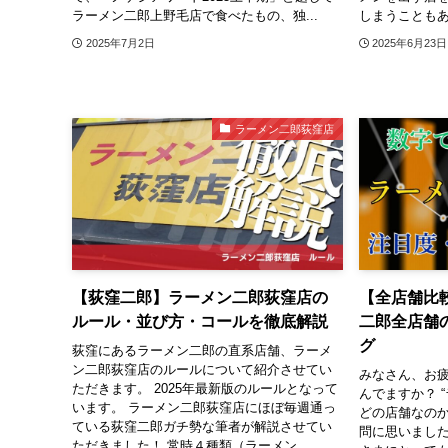
ラーメン二郎上野毛店で食べたもの、独...
しまうこともあ
2025年7月2日
2025年6月23日
ラーメン二郎荻窪店
【荻窪二郎】ラーメン二郎荻窪店の
【全店舗比
ルール・並び方・コールを徹底解説
二郎全店舗
グ
荻窪にあるラーメン二郎の直系店舗、ラーメ
ン二郎荻窪店のルールについて紹介させてい
みなさん、お
ただきます。 2025年最新版のルールとなって
んでますか？ 
います。 ラーメン二郎荻窪店にほぼ毎週通っ
どの店舗なのか
ている荻窪二郎ガチ勢な筆者が解説させてい
問に思いました
ただきました！ 常時４種類（ラーメン...