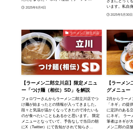
さまにとって
います。私自身
2025年6月4日
2025年5月30日
ラーメン二郎立川店
【ラーメン二郎立川店】限定メニュ
【ラーメン
ー「つけ麺（相伝）SD」を解説
グメニュー
フォロワーさんからラーメン二郎立川店でつ
2月からラーメ
け麺が始まったとの情報が入ってきました。
「ネギ」の提供
段々と気温が温かくなってきたので冷たいも
に定評のある
のが食べたいこともあるかと思います。 限定
にネギ。 ラー
メニューとなっていて、予告なしで当日の朝
筆者はネギが
にX（Twitter）にて告知がされて知らさ...
メン二郎の店舗で